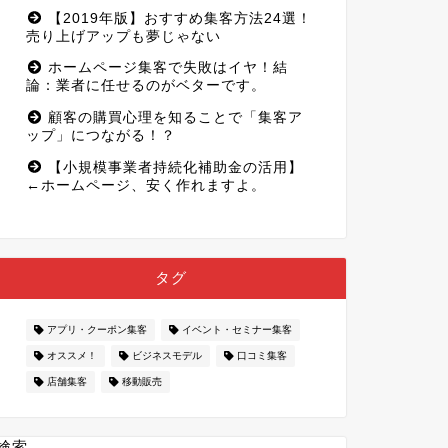
【2019年版】おすすめ集客方法24選！
売り上げアップも夢じゃない
ホームページ集客で失敗はイヤ！結
論：業者に任せるのがベターです。
顧客の購買心理を知ることで「集客ア
ップ」につながる！？
【小規模事業者持続化補助金の活用】
←ホームページ、安く作れますよ。
タグ
アプリ・クーポン集客
イベント・セミナー集客
オススメ！
ビジネスモデル
口コミ集客
店舗集客
移動販売
検索