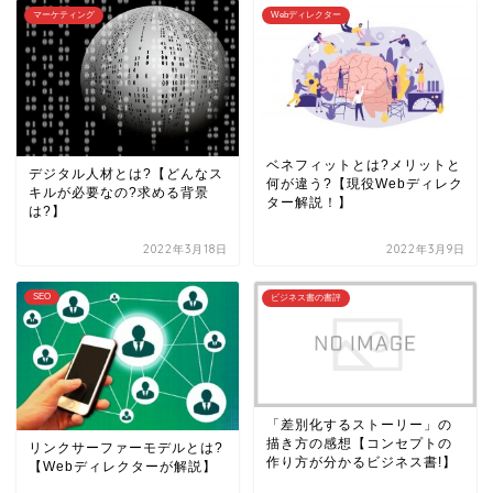
マーケティング
Webディレクター
ベネフィットとは?メリットと
デジタル人材とは?【どんなス
何が違う?【現役Webディレク
キルが必要なの?求める背景
ター解説！】
は?】
2022年3月18日
2022年3月9日
SEO
ビジネス書の書評
「差別化するストーリー」の
描き方の感想【コンセプトの
リンクサーファーモデルとは?
作り方が分かるビジネス書!】
【Webディレクターが解説】