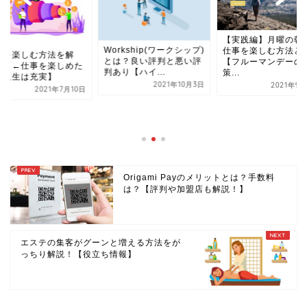
【実践編】月曜の朝
Workship(ワークシップ)
仕事を楽しむ方法と
事を楽しむ方法を解
とは？良い評判と悪い評
【フルーマンデーの
！【←仕事を楽しめた
判あり【ハイ...
策...
、人生は充実】
2021年10月3日
2021年9
2021年7月10日
Origami Payのメリットとは？手数料
は？【評判や加盟店も解説！】
エステの集客がグーンと増える方法をが
っちり解説！【役立ち情報】