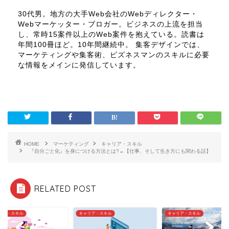
30代男。地方の大手Web会社のWebディレクター・
Webマーケッター・ブロガー。ビジネスの上流を担当
し、常時15案件以上のWeb案件を抱えている。読書は
年間100冊ほど。10年間継続中。 集客デザインでは、
マーケティングや集客術、ビズネスマンのスキルに必要
な情報をメインに発信しています。
HOME
マーケティング
キャリア・スキル
『自分ごと化』を身につける方法とは?←【仕事、そして生き方にも関わる話】
RELATED POST
リア・スキル
キャリア・スキル
キャリア・スキル