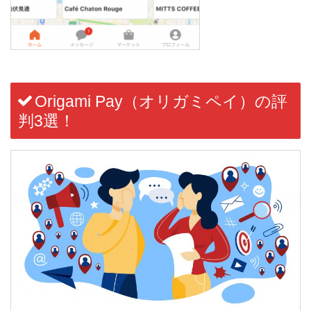
Origami Pay
（オリガミペイ）
の評
判3選！