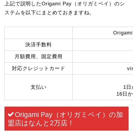
上記で説明したOrigami Pay（オリガミペイ）のシ
ステムを以下にまとめておきますね。
Origa
決済手数料
月額費用、固定費用
対応クレジットカード
vi
支払い
1日
16日
Origami Pay
（オリガミペイ）
の加
盟店はなんと2万店！