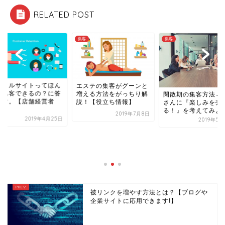
RELATED POST
集客
集客
ータルサイトってほん
エステの集客がグーンと
に集客できるの？に答
増える方法をがっちり解
閑散期の集客方法→
ます。【店舗経営者
説！【役立ち情報】
さんに『楽しみを売
.
る！』を考えてみよ
2019年7月8日
2019年4月25日
2019年5
被リンクを増やす方法とは？【ブログや
企業サイトに応用できます!】